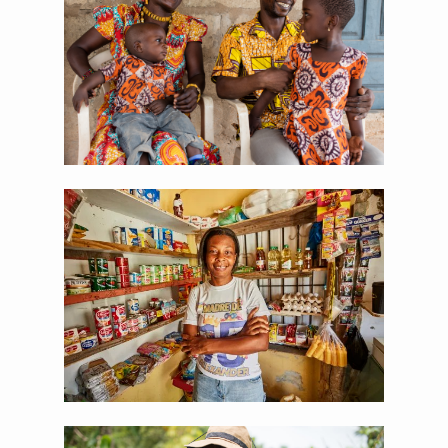
JPG
PNG